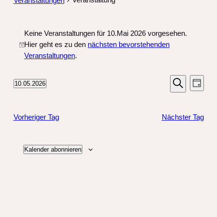
Veranstaltungen
Veranstaltungen
Keine Veranstaltungen für 10.Mai 2026 vorgesehen.
für
Hier geht es zu den
nächsten bevorstehenden
Hinweis
10.Mai
Veranstaltungen
.
2026
Veranst
Vera
10.05.2026
Tag
Ansi
Suche
Datum
Suche
wählen.
Navi
und
Vorheriger Tag
Nächster Tag
Ansichte
Navigat
Kalender abonnieren